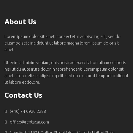
About Us
Lorem ipsum dolor sit amet, consectetur adipisc ing elit, sed do
eiusmod seta incididunt ut labore magna lorem ipsum dolor sit
amet.
Ut enim ad minim veniam, quis nostrud exercitation ullamco laboris
nisi ut du aute irure dolor in reprehenderit. Lorem ipsum dolor sit
amet, ctetur elitse adipiscing elit, sed do eiusmod tempor incididunt
ut labore et dolore.
Contact Us
(+40) 74 0920 2288
office@rentacar.com
New York 11673 Collins Street West Victoria United State.