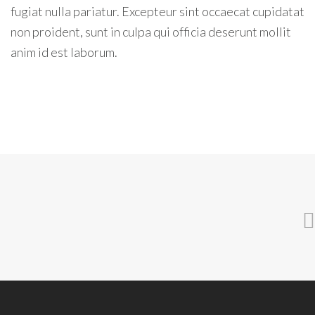
fugiat nulla pariatur. Excepteur sint occaecat cupidatat
non proident, sunt in culpa qui officia deserunt mollit
anim id est laborum.